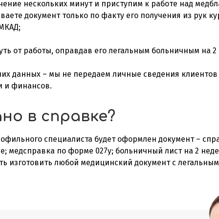
чение нескольких минут и приступим к работе над медбл
аете документ только по факту его получения из рук ку
МКАД;
уть от работы, оправдав его легальным больничным на 2
их данных – мы не передаем личные сведения клиентов
и и финансов.
но в справке?
профильного специалиста будет оформлен документ – спр
е; медсправка по форме 027у; больничный лист на 2 нед
сть изготовить любой медицинский документ с легальны