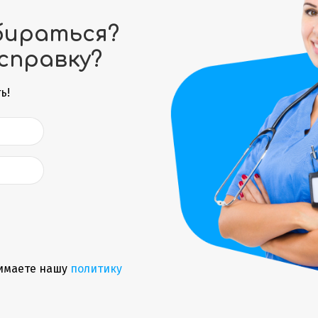
бираться?
справку?
ь!
имаете нашу
политику