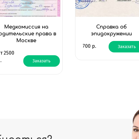
Медкомиссия на
Справка об
одительские права в
эпидокружении
Москве
700
р.
Заказать
от
2500
.
Заказать