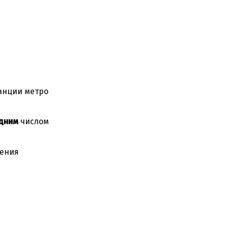
анции метро
дним
числом
ения