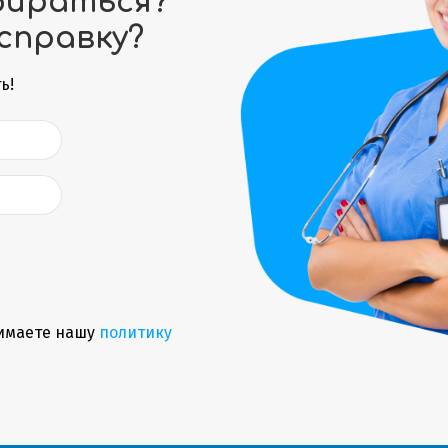
бираться?
справку?
ь!
имаете нашу
политику