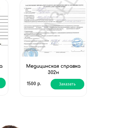
а
Медицинская справка
302н
1500
р.
Заказать