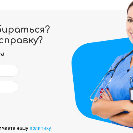
бираться?
справку?
ь!
имаете нашу
политику