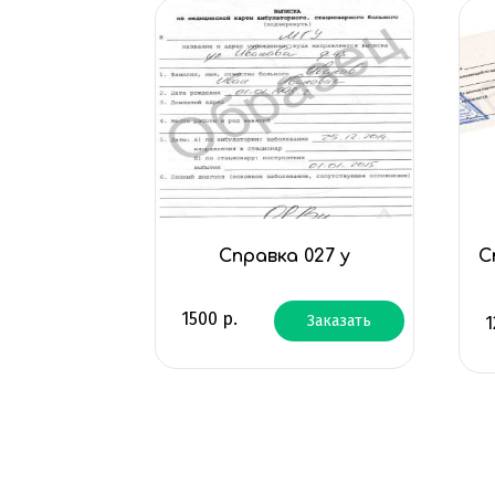
Справка 027 у
С
1500
р.
Заказать
1