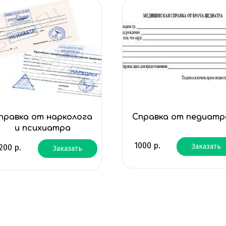
правка от нарколога
Справка от педиатр
и психиатра
1000
р.
Заказать
200
р.
Заказать