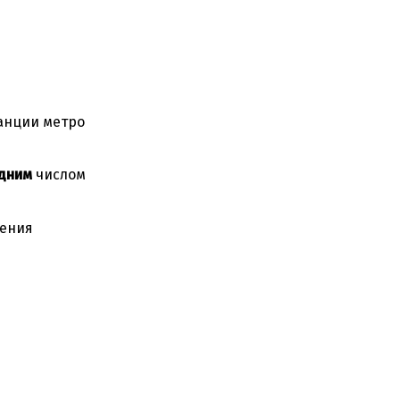
анции метро
дним
числом
ения