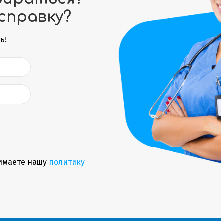
справку?
ь!
имаете нашу
политику