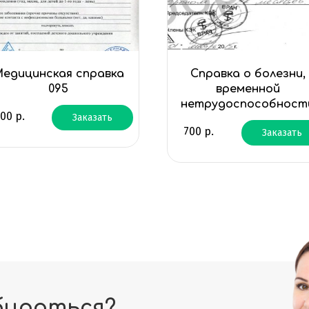
едицинская справка
Справка о болезни,
095
временной
нетрудоспособност
900
р.
Заказать
700
р.
Заказать
бираться?