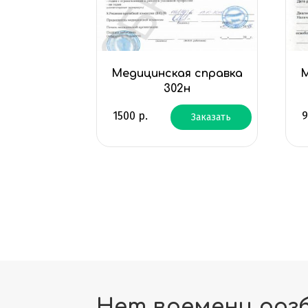
Медицинская справка
М
302н
1500
р.
Заказать
Нет времени раз