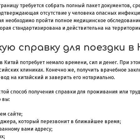
границу требуется собрать полный пакет документов, ср
одтверждающая отсутствие у человека опасных инфекци
ая
необходимо пройти полное медицинское обследование
которая стандартизирована и действительна на территори
ую справку для поездки в
 в
Китай п
отребует немало времени, сил и денег. При эт
сийских клиниках. Конечно же, получить врачебное закл
вод на китайский и заверить его нотариально.
той способ получения с
правки
для проживания или тру
 вы:
ем сайте;
еджера, который перезвонит в ближайшее время;
азанному вами адресу;
х;